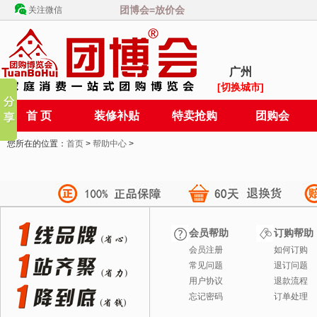
团博会=放价会
关注微信
广州
[切换城市]
首 页
装修补贴
特卖抢购
团购会
您所在的位置：
首页
>
帮助中心
>
会员帮助
订购帮助
会员注册
如何订购
常见问题
退订问题
用户协议
退款流程
忘记密码
订单处理