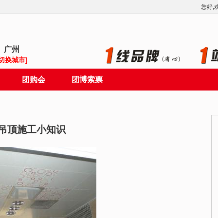
您好,
广州
[切换城市]
团购会
团博索票
吊顶施工小知识