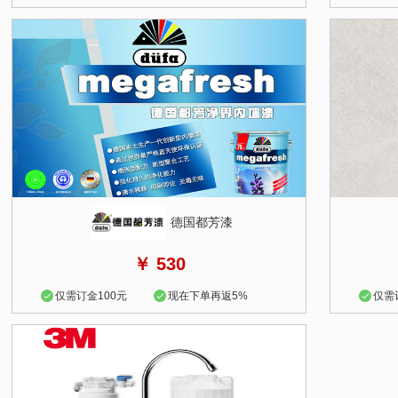
德国都芳漆
￥ 530
仅需订金100元
现在下单再返5%
仅需